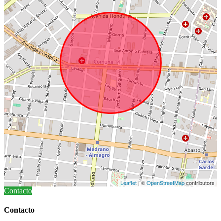
Leaflet
| ©
OpenStreetMap
contributors
Contacto
Contacto